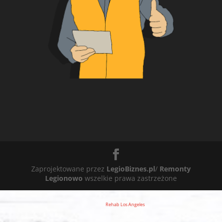
Zaprojektowane przez
LegioBiznes.pl
/
Remonty
Legionowo
wszelkie prawa zastrzeżone
Rehab Los Angeles