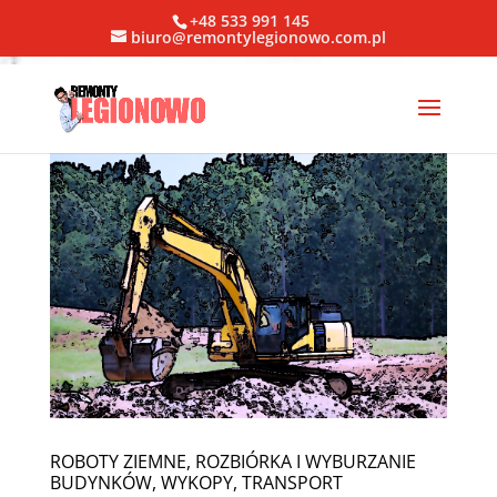
+48 533 991 145
biuro@remontylegionowo.com.pl
ROBOTY ZIEMNE, ROZBIÓRKA I WYBURZANIE
BUDYNKÓW, WYKOPY, TRANSPORT