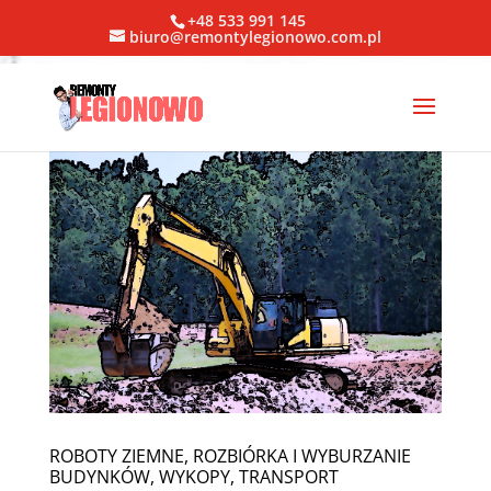
+48 533 991 145
biuro@remontylegionowo.com.pl
ROBOTY ZIEMNE, ROZBIÓRKA I WYBURZANIE
BUDYNKÓW, WYKOPY, TRANSPORT