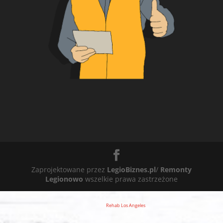
Zaprojektowane przez
LegioBiznes.pl
/
Remonty
Legionowo
wszelkie prawa zastrzeżone
Rehab Los Angeles