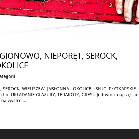
EGIONOWO, NIEPORĘT, SEROCK,
OKOLICE
ategorii
 SEROCK, WIELISZEW, JABŁONNA I OKOLICE USŁUGI PŁYTKARSKIE
 kuchni UKŁADANIE GLAZURY, TERAKOTY, GRESU Jednym z najczęście
a wystrój...