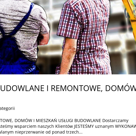
BUDOWLANE I REMONTOWE, DOMÓW
ategorii
OWE, DOMÓW I MIESZKAŃ USŁUGI BUDOWLANE Dostarczamy
Jesteśmy wsparciem naszych Klientów JESTEŚMY uznanym WYKON
anym nieprzerwanie od ponad trzech...