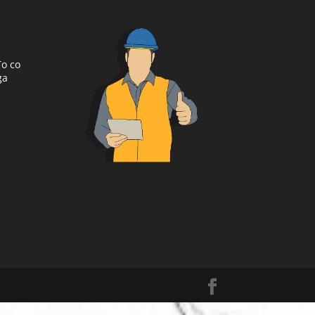
To co
ga