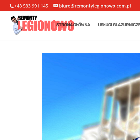
+48 533 991 145
biuro@remontylegionowo.com.pl
STRONA GŁÓWNA
USŁUGI GLAZURNICZ