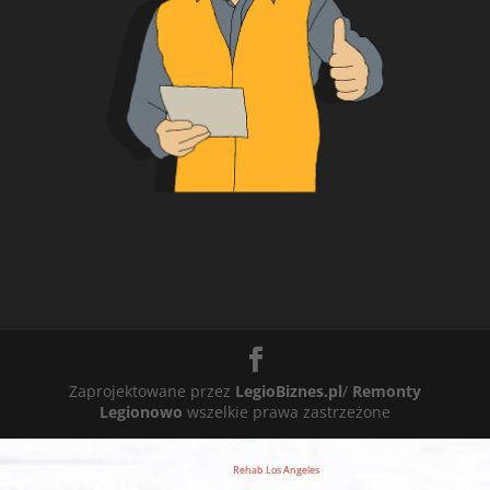
Zaprojektowane przez
LegioBiznes.pl
/
Remonty
Legionowo
wszelkie prawa zastrzeżone
Rehab Los Angeles