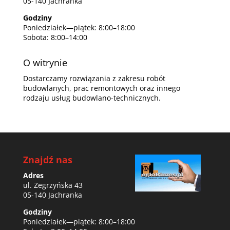
05-140 Jachranka
Godziny
Poniedziałek—piątek: 8:00–18:00
Sobota: 8:00–14:00
O witrynie
Dostarczamy rozwiązania z zakresu robót
budowlanych, prac remontowych oraz innego
rodzaju usług budowlano-technicznych.
Znajdź nas
Adres
ul. Zegrzyńska 43
05-140 Jachranka
Godziny
Poniedziałek—piątek: 8:00–18:00