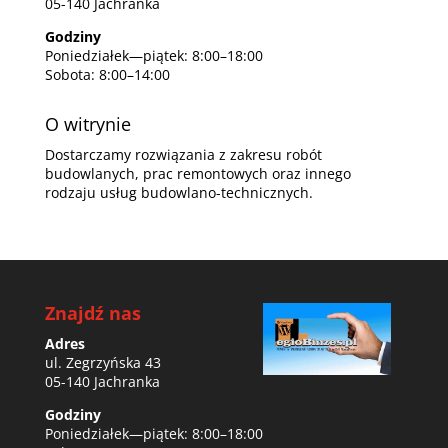
05-140 Jachranka
Godziny
Poniedziałek—piątek: 8:00–18:00
Sobota: 8:00–14:00
O witrynie
Dostarczamy rozwiązania z zakresu robót
budowlanych, prac remontowych oraz innego
rodzaju usług budowlano-technicznych.
Znajdź nas
Adres
ul. Zegrzyńska 43
05-140 Jachranka
Godziny
Poniedziałek—piątek: 8:00–18:00