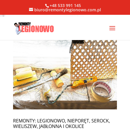
+48 533 991 145
biuro@remontylegionowo.com.pl
REMONTY: LEGIONOWO, NIEPORĘT, SEROCK,
WIELISZEW, JABŁONNA I OKOLICE