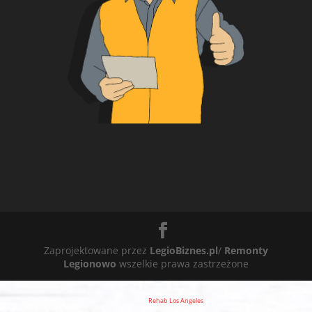
Zaprojektowane przez
LegioBiznes.pl
/
Remonty
Legionowo
wszelkie prawa zastrzeżone
Rehab Los Angeles