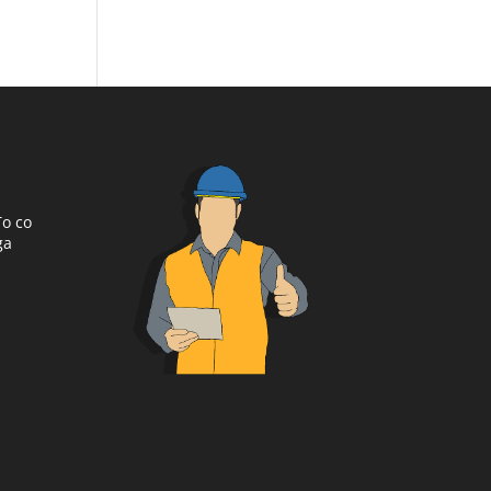
To co
ga