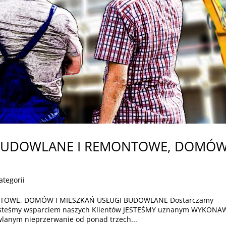
BUDOWLANE I REMONTOWE, DOMÓW
ategorii
OWE, DOMÓW I MIESZKAŃ USŁUGI BUDOWLANE Dostarczamy
Jesteśmy wsparciem naszych Klientów JESTEŚMY uznanym WYKON
anym nieprzerwanie od ponad trzech...