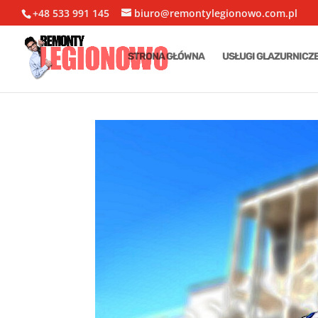
+48 533 991 145
biuro@remontylegionowo.com.pl
STRONA GŁÓWNA
USŁUGI GLAZURNICZ