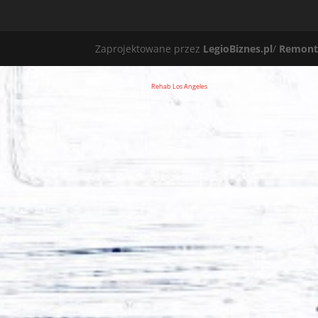
Zaprojektowane przez
LegioBiznes.pl
/
Remont
Rehab Los Angeles