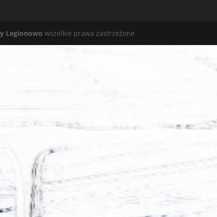
y Legionowo
wszelkie prawa zastrzeżone