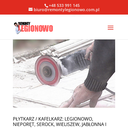
+48 533 991 145
biuro@remontylegionowo.com.pl
PŁYTKARZ / KAFELKARZ: LEGIONOWO,
NIEPORĘT, SEROCK, WIELISZEW, JABŁONNA I