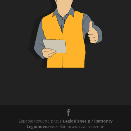
Zaprojektowane przez
LegioBiznes.pl
/
Remonty
Legionowo
wszelkie prawa zastrzeżone