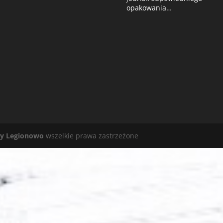
opakowania…
y Legionowo
wszelkie prawa zastrzeżone