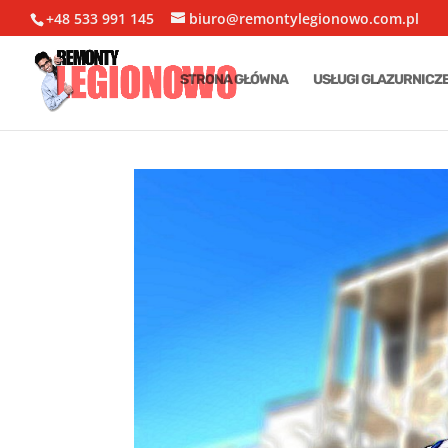
+48 533 991 145
biuro@remontylegionowo.com.pl
STRONA GŁÓWNA
USŁUGI GLAZURNICZ