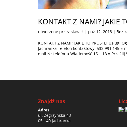
KONTAKT Z NAMI? JAKIE 
utworzone przez
slawek
|
paź 12, 2018
| Bez k
KONTAKT Z NAMI? JAKIE TO PROSTE! Usługi Og
Jachranka Telefon kontaktowy: 533 991 145 E
mail Nr telefonu Wiadomość 15 + 13 = Prześlij 
Znajdź nas
Lic
Adres
ul. Zegrzyńska 43
05-140 Jachranka