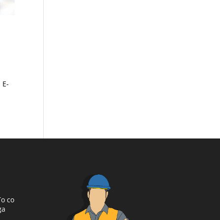
 E-
To co
ga