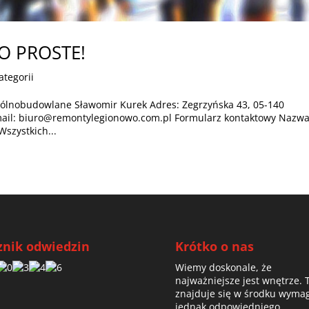
TO PROSTE!
ategorii
ólnobudowlane Sławomir Kurek Adres: Zegrzyńska 43, 05-140
-mail: biuro@remontylegionowo.com.pl Formularz kontaktowy Nazwa
Wszystkich...
znik odwiedzin
Krótko o nas
Wiemy doskonale, że
najważniejsze jest wnętrze. 
znajduje się w środku wyma
jednak odpowiedniego