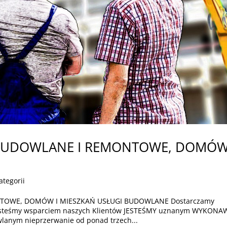
BUDOWLANE I REMONTOWE, DOMÓW
ategorii
OWE, DOMÓW I MIESZKAŃ USŁUGI BUDOWLANE Dostarczamy
Jesteśmy wsparciem naszych Klientów JESTEŚMY uznanym WYKON
anym nieprzerwanie od ponad trzech...