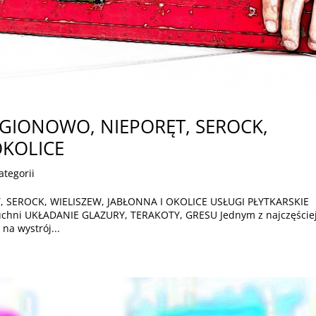
EGIONOWO, NIEPORĘT, SEROCK,
OKOLICE
ategorii
 SEROCK, WIELISZEW, JABŁONNA I OKOLICE USŁUGI PŁYTKARSKIE
 kuchni UKŁADANIE GLAZURY, TERAKOTY, GRESU Jednym z najczęście
a wystrój...