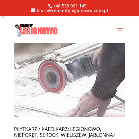
+48 533 991 145
biuro@remontylegionowo.com.pl
PŁYTKARZ / KAFELKARZ: LEGIONOWO,
NIEPORĘT, SEROCK, WIELISZEW, JABŁONNA I