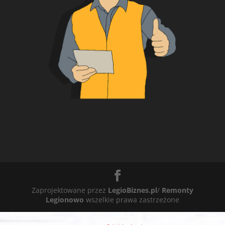
Zaprojektowane przez
LegioBiznes.pl
/
Remonty
Legionowo
wszelkie prawa zastrzeżone