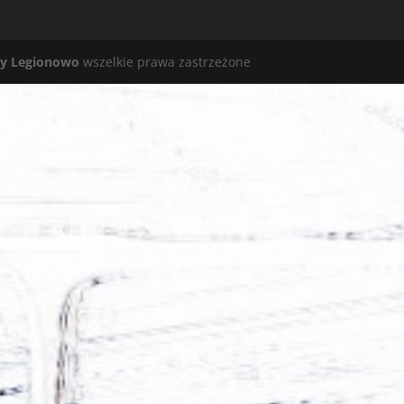
y Legionowo
wszelkie prawa zastrzeżone