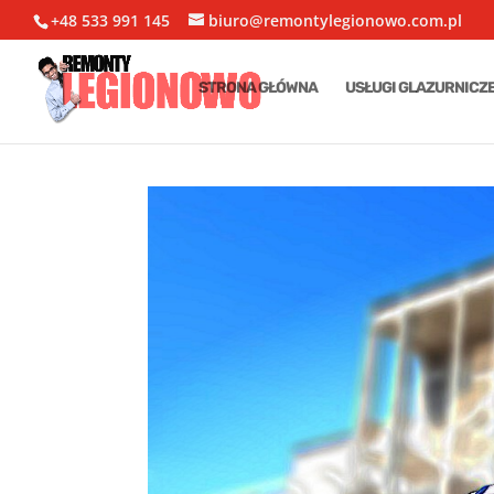
+48 533 991 145
biuro@remontylegionowo.com.pl
STRONA GŁÓWNA
USŁUGI GLAZURNICZ