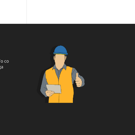
To co
ga