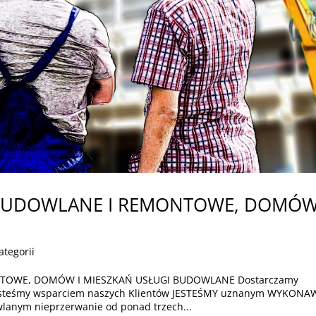
BUDOWLANE I REMONTOWE, DOMÓW
ategorii
OWE, DOMÓW I MIESZKAŃ USŁUGI BUDOWLANE Dostarczamy
Jesteśmy wsparciem naszych Klientów JESTEŚMY uznanym WYKON
anym nieprzerwanie od ponad trzech...