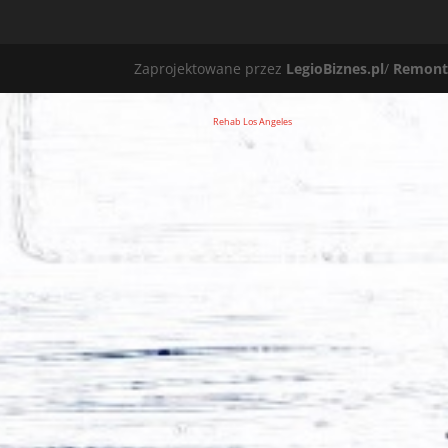
Zaprojektowane przez
LegioBiznes.pl
/
Remont
Rehab Los Angeles