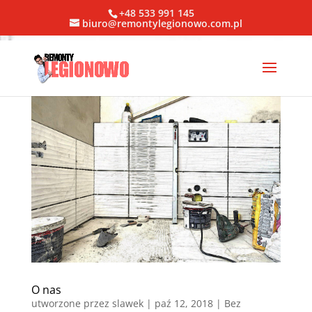
+48 533 991 145
biuro@remontylegionowo.com.pl
O nas
utworzone przez
slawek
|
paź 12, 2018
| Bez