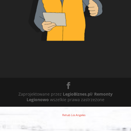
Zaprojektowane przez
LegioBiznes.pl
/
Remonty
Legionowo
wszelkie prawa zastrzeżone
Rehab Los Angeles