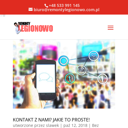
+48 533 991 145
biuro@remontylegionowo.com.pl
KONTAKT Z NAMI? JAKIE TO PROSTE!
utworzone przez
slawek
|
paź 12, 2018
| Bez