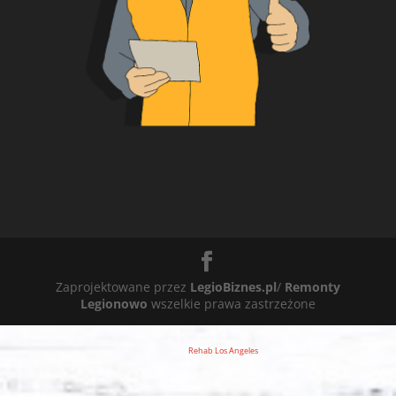
Zaprojektowane przez
LegioBiznes.pl
/
Remonty
Legionowo
wszelkie prawa zastrzeżone
Rehab Los Angeles