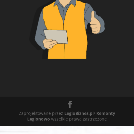
Zaprojektowane przez
LegioBiznes.pl
/
Remonty
Legionowo
wszelkie prawa zastrzeżone