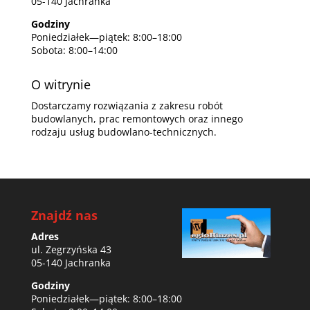
05-140 Jachranka
Godziny
Poniedziałek—piątek: 8:00–18:00
Sobota: 8:00–14:00
O witrynie
Dostarczamy rozwiązania z zakresu robót
budowlanych, prac remontowych oraz innego
rodzaju usług budowlano-technicznych.
Znajdź nas
Adres
ul. Zegrzyńska 43
05-140 Jachranka
Godziny
Poniedziałek—piątek: 8:00–18:00