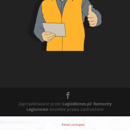
Zaprojektowane przez
LegioBiznes.pl
/
Remonty
Legionowo
wszelkie prawa zastrzeżone
Rehab Los Angeles