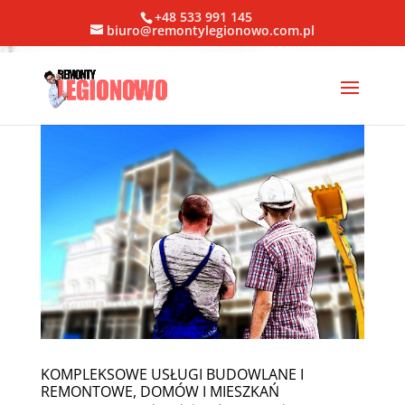
+48 533 991 145
biuro@remontylegionowo.com.pl
KOMPLEKSOWE USŁUGI BUDOWLANE I
REMONTOWE, DOMÓW I MIESZKAŃ