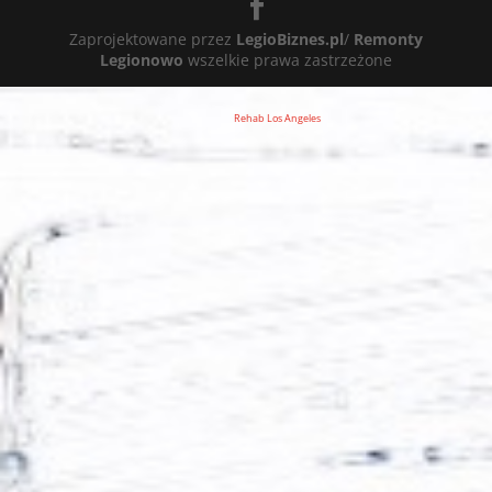
Zaprojektowane przez
LegioBiznes.pl
/
Remonty
Legionowo
wszelkie prawa zastrzeżone
Rehab Los Angeles