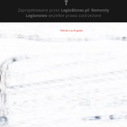
Zaprojektowane przez
LegioBiznes.pl
/
Remonty
Legionowo
wszelkie prawa zastrzeżone
Rehab Los Angeles