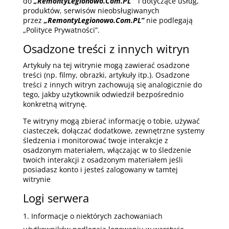
do
„RemontyLegionowo.Com.PL”
i dotyczące usług,
produktów, serwisów nieobsługiwanych
przez
„RemontyLegionowo.Com.PL”
nie podlegają
„Polityce Prywatności”.
Osadzone treści z innych witryn
Artykuły na tej witrynie mogą zawierać osadzone
treści (np. filmy, obrazki, artykuły itp.). Osadzone
treści z innych witryn zachowują się analogicznie do
tego, jakby użytkownik odwiedził bezpośrednio
konkretną witrynę.
Te witryny mogą zbierać informację o tobie, używać
ciasteczek, dołączać dodatkowe, zewnętrzne systemy
śledzenia i monitorować twoje interakcje z
osadzonym materiałem, włączając w to śledzenie
twoich interakcji z osadzonym materiałem jeśli
posiadasz konto i jesteś zalogowany w tamtej
witrynie
Logi serwera
Informacje o niektórych zachowaniach