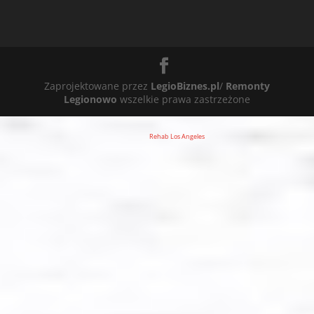
Zaprojektowane przez
LegioBiznes.pl
/
Remonty
Legionowo
wszelkie prawa zastrzeżone
Rehab Los Angeles