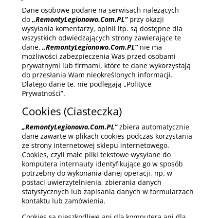
Dane osobowe podane na serwisach należących
do
„RemontyLegionowo.Com.PL”
przy okazji
wysyłania komentarzy, opinii itp. są dostępne dla
wszystkich odwiedzających strony zawierające te
dane.
„RemontyLegionowo.Com.PL”
nie ma
możliwości zabezpieczenia Was przed osobami
prywatnymi lub firmami, które te dane wykorzystają
do przesłania Wam nieokreślonych informacji.
Dlatego dane te, nie podlegają „Polityce
Prywatności”.
Cookies (Ciasteczka)
„RemontyLegionowo.Com.PL”
zbiera automatycznie
dane zawarte w plikach cookies podczas korzystania
ze strony internetowej sklepu internetowego.
Cookies, czyli małe pliki tekstowe wysyłane do
komputera internauty identyfikujące go w sposób
potrzebny do wykonania danej operacji, np. w
postaci uwierzytelnienia, zbierania danych
statystycznych lub zapisania danych w formularzach
kontaktu lub zamówienia.
Cookies są nieszkodliwe ani dla komputera ani dla