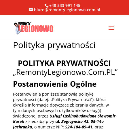
+48 533 991 145
biuro@remontylegionowo.com.pl
Polityka prywatności
POLITYKA PRYWATNOŚCI
„RemontyLegionowo.Com.PL”
Postanowienia Ogólne
Postanowienia poniższe stanowią politykę
prywatności (dalej: „Polityka Prywatności”), która
określa informacje dotyczące zbierania danych, w
tym danych osobowych użytkowników usług(i)
świadczonej przez
Usługi Ogólnobudowlane Sławomir
Kurek
z siedzibą przy
ul.
Zegrzyńska 43, 05-14o
Jachranka
, o numerze NIP:
524-184-89-41
, oraz